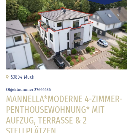
53804 Much
Objektnummer 37666636
MANNELLA*MODERNE 4-ZIMMER-
PENTHOUSEWOHNUNG* MIT
AUFZUG, TERRASSE & 2
STELLPLÄTZEN