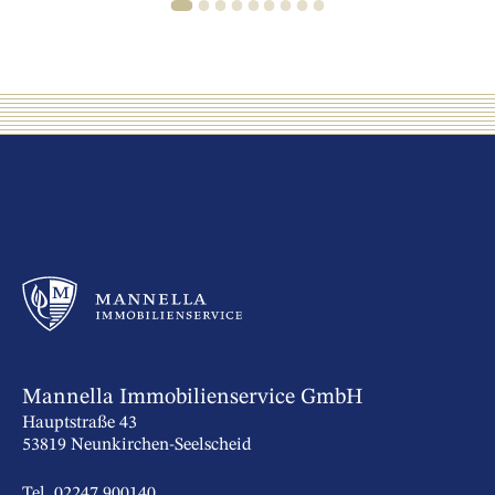
1
2
3
4
5
6
7
8
9
Mannella Immobilienservice GmbH
Hauptstraße 43
53819 Neunkirchen-Seelscheid
Tel. 02247 900140