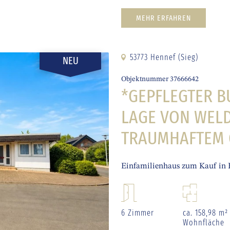
MEHR ERFAHREN
53773 Hennef (Sieg)
NEU
Objektnummer 37666642
*GEPFLEGTER 
LAGE VON WEL
TRAUMHAFTEM 
Einfamilienhaus zum Kauf in 
6 Zimmer
ca. 158,98 m²
Wohnfläche