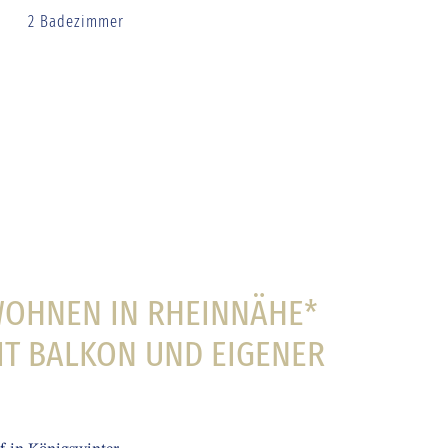
2 Badezimmer
OHNEN IN RHEINNÄHE* V
T BALKON UND EIGENER G