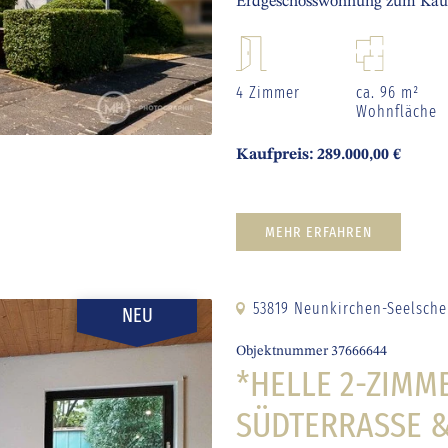
Erdgeschosswohnung zum Kauf
4 Zimmer
ca. 96 m²
Wohnfläche
Kaufpreis: 289.000,00 €
MEHR ERFAHREN
53819 Neunkirchen-Seelsche
NEU
Objektnummer 37666644
*HELLE 2-ZIM
SÜDTERRASSE 