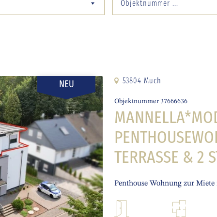
53804 Much
NEU
Objektnummer 37666636
MANNELLA*MOD
PENTHOUSEWOH
TERRASSE & 2 
Penthouse Wohnung zur Miete