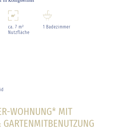
 in Königswinter
ca. 7 m²
1 Badezimmer
Nutzfläche
id
MER-WOHNUNG* MIT
& GARTENMITBENUTZUNG