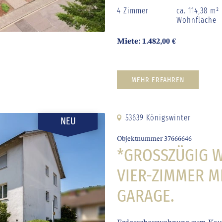
4 Zimmer
ca. 114,38 m²
Wohnfläche
Miete: 1.482,00 €
MEHR ERFAHREN
53639 Königswinter
NEU
Objektnummer 37666646
*GROSSZÜGIG W
IER-ZIMMER MI
ARAGE.