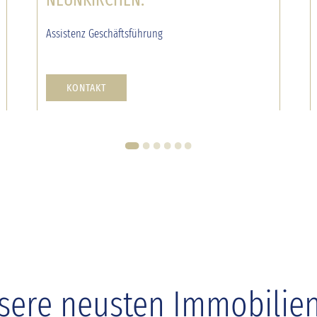
NEUNKIRCHEN.
Assistenz Geschäftsführung
KONTAKT
1
2
3
4
5
6
nsere neusten Immobilie