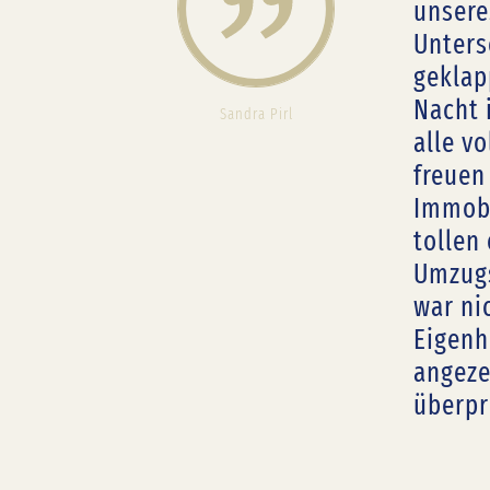
unsere
al
Unters
en!
geklap
ie
Nacht 
Sandra Pirl
is
alle v
ten
freuen
)
Immobi
tollen
Umzugs
war ni
Eigenh
angeze
überpr