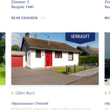
Zimmer: 5
Zi
Baujahr 1940
Ba
MEHR ERFAHREN
ME
VERKAUFT
53804 Much
Objektnummer 37665648
Obj