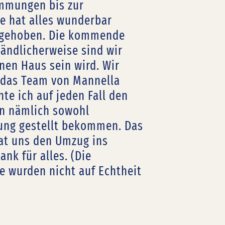
mmungen bis zur
e hat alles wunderbar
ufgehoben. Die kommende
tändlicherweise sind wir
G
nen Haus sein wird. Wir
 das Team von Mannella
te ich auf jeden Fall den
en nämlich sowohl
gung gestellt bekommen. Das
hat uns den Umzug ins
nk für alles. (Die
 wurden nicht auf Echtheit