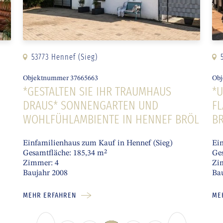
53773 Hennef (Sieg)
Objektnummer 37665663
Obj
*GESTALTEN SIE IHR TRAUMHAUS
*U
V
DRAUS* SONNENGARTEN UND
FL
WOHLFÜHLAMBIENTE IN HENNEF BRÖL
B
Einfamilienhaus zum Kauf in Hennef (Sieg)
Ein
Gesamtfläche: 185,34 m²
Ges
Zimmer: 4
Zi
Baujahr 2008
Ba
MEHR ERFAHREN
ME