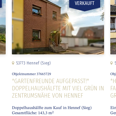
VERKAUFT
53773 Hennef (Sieg)
Objektnummer 37665729
Obj
*GARTENFREUNDE AUFGEPASST!*
*H
Z
DOPPELHAUSHÄLFTE MIT VIEL GRÜN IN
FA
ZENTRUMSNÄHE VON HENNEF
R
Doppelhaushälfte zum Kauf in Hennef (Sieg)
Ein
Gesamtfläche: 143,3 m²
Ge