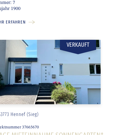
mmer: 7
ujahr 1900
HR ERFAHREN
VERKAUFT
53773 Hennef (Sieg)
ektnummer 37665670