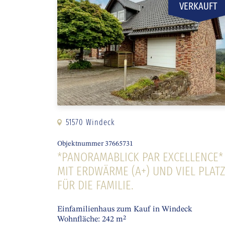
VERKAUFT
51570 Windeck
Objektnummer 37665731
*PANORAMABLICK PAR EXCELLENCE*
MIT ERDWÄRME (A+) UND VIEL PLAT
FÜR DIE FAMILIE.
Einfamilienhaus zum Kauf in Windeck
Wohnfläche: 242 m²