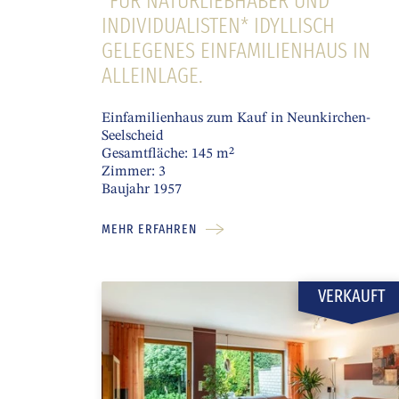
*FÜR NATURLIEBHABER UND
INDIVIDUALISTEN* IDYLLISCH
GELEGENES EINFAMILIENHAUS IN
ALLEINLAGE.
Einfamilienhaus zum Kauf in Neunkirchen-
Seelscheid
Gesamtfläche: 145 m²
Zimmer: 3
Baujahr 1957
MEHR ERFAHREN
VERKAUFT