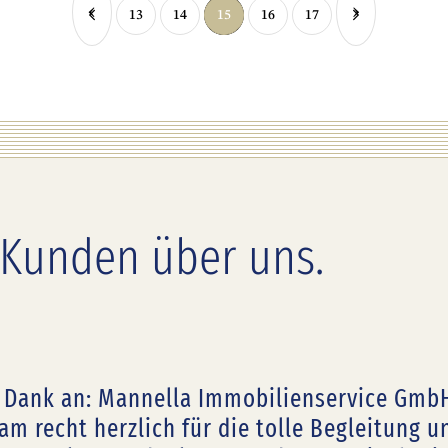
‹
›
13
14
15
16
17
 Kunden über uns.
 Dank an: Mannella Immobilienservice Gmb
am recht herzlich für die tolle Begleitung 