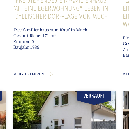
*FREISTEHENDES EINFAMILIENHAUS
*
MIT EINLIEGERWOHNUNG* LEBEN IN
EI
IDYLLISCHER DORF-LAGE VON MUCH
E
W
Zweifamilienhaus zum Kauf in Much
Gesamtfläche: 171 m²
Ein
Zimmer: 5
Ge
Baujahr 1986
Zi
Ba
MEHR ERFAHREN
ME
VERKAUFT