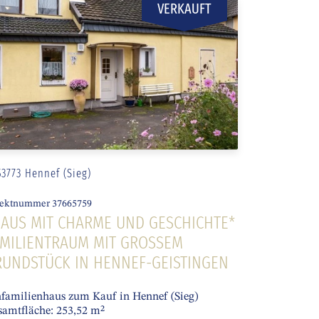
VERKAUFT
53773 Hennef (Sieg)
ektnummer 37665759
AUS MIT CHARME UND GESCHICHTE*
MILIENTRAUM MIT GROSSEM G
UNDSTÜCK IN HENNEF-GEISTINGEN
familienhaus zum Kauf in Hennef (Sieg)
samtfläche: 253,52 m²