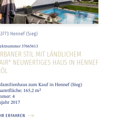
53773 Hennef (Sieg)
ektnummer 37665613
RBANER STIL MIT LÄNDLICHEM
AIR* NEUWERTIGES HAUS IN HENNEF
RÖL
familienhaus zum Kauf in Hennef (Sieg)
amtfläche: 165,2 m²
mmer: 4
ujahr 2017
HR ERFAHREN