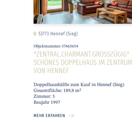
53773 Hennef (Sieg)
Objektnummer 37665654
*ZENTRAL.CHARMANT.GROSSZÜGIG* S
CHÖNES DOPPELHAUS IM ZENTRUM 
ON HENNEF
Doppelhaushälfte zum Kauf in Hennef (Sieg)
Gesamtfläche: 189,8 m²
Zimmer: 5
Baujahr 1997
MEHR ERFAHREN