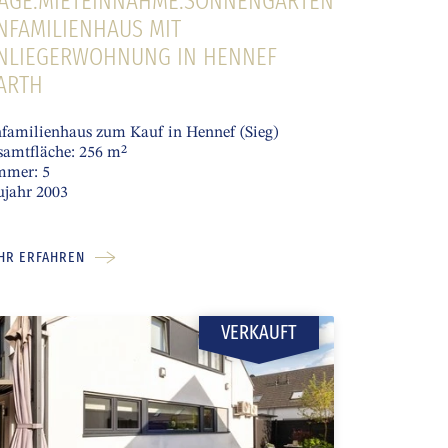
LAGE.MIETEINNAHME.SONNENGARTEN*
NFAMILIENHAUS MIT
INLIEGERWOHNUNG IN HENNEF
ARTH
familienhaus zum Kauf in Hennef (Sieg)
samtfläche: 256 m²
mmer: 5
ujahr 2003
HR ERFAHREN
VERKAUFT