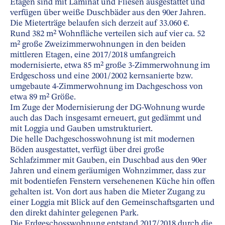
Etagen sind mit Laminat und Fliesen ausgestattet und
verfügen über weiße Duschbäder aus den 90er Jahren.
Die Mieterträge belaufen sich derzeit auf 33.060 €.
Rund 382 m² Wohnfläche verteilen sich auf vier ca. 52
m² große Zweizimmerwohnungen in den beiden
mittleren Etagen, eine 2017/2018 umfangreich
modernisierte, etwa 85 m² große 3-Zimmerwohnung im
Erdgeschoss und eine 2001/2002 kernsanierte bzw.
umgebaute 4-Zimmerwohnung im Dachgeschoss von
etwa 89 m² Größe.
Im Zuge der Modernisierung der DG-Wohnung wurde
auch das Dach insgesamt erneuert, gut gedämmt und
mit Loggia und Gauben umstrukturiert.
Die helle Dachgeschosswohnung ist mit modernen
Böden ausgestattet, verfügt über drei große
Schlafzimmer mit Gauben, ein Duschbad aus den 90er
Jahren und einem geräumigen Wohnzimmer, dass zur
mit bodentiefen Fenstern versehenenen Küche hin offen
gehalten ist. Von dort aus haben die Mieter Zugang zu
einer Loggia mit Blick auf den Gemeinschaftsgarten und
den direkt dahinter gelegenen Park.
Die Erdgeschosswohnung entstand 2017/2018 durch die