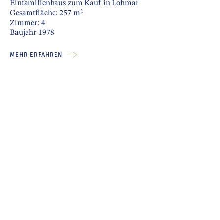
Einfamilienhaus zum Kauf in Lohmar
Gesamtfläche: 257 m²
Zimmer: 4
Baujahr 1978
MEHR ERFAHREN
1
2
3
4
5
6
7
8
9
IMMOBILIEN.
Hier finden Sie unsere