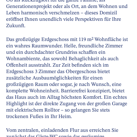
Ob als Rückzugsort für die ganze Familie, als
Generationenprojekt oder als Ort, an dem Wohnen und
Leben harmonisch verschmelzen – dieses Domizil
eröffnet Ihnen unendlich viele Perspektiven für Ihre
Zukunft.
Das großzügige Erdgeschoss mit 119 m² Wohnfläche ist
ein wahres Raumwunder. Helle, freundliche Zimmer
und ein durchdachter Grundriss schaffen ein
Wohnambiente, das sowohl Behaglichkeit als auch
Offenheit ausstrahlt. Zur Zeit befinden sich im
Erdgeschoss 3 Zimmer das Obergeschoss bietet
zusätzliche Ausbaumöglichkeiten für einen
großzügigen Raum oder sogar, je nach Wunsch, eine
komplette Wohneinheit. Barrierefrei konzipiert, bietet
das Haus auch im Alltag höchsten Komfort. Ein echtes
Highlight ist der direkte Zugang von der großen Garage
mit elektrischem Rolltor – so gelangen Sie stets
trockenen Fußes in Ihr Heim.
Vom zentralen, einladenden Flur aus erreichen Sie
zunächst das Gäste-WC sowie das geräumige