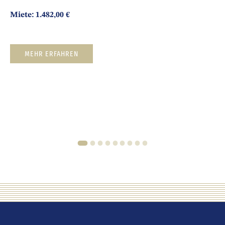
Miete: 1.482,00 €
MEHR ERFAHREN
1
2
3
4
5
6
7
8
9