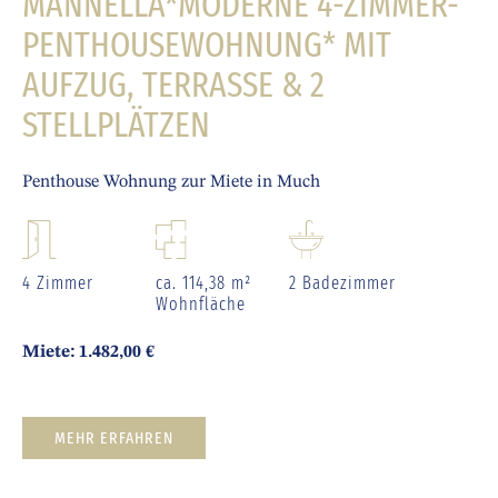
ALLE ANSEHEN
NEU
53804 Much
Objektnummer 37666636