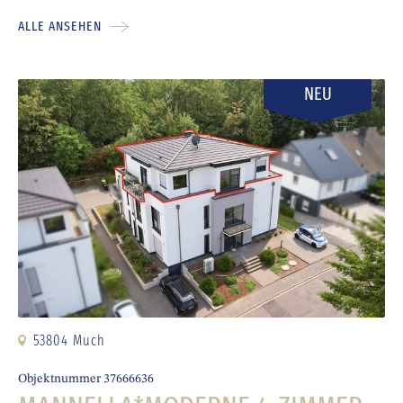
MEHR ERFAHREN
1
2
3
4
5
6
7
8
9
IMMOBILIEN.
Hier finden Sie unsere
neusten
Immobilienangebote