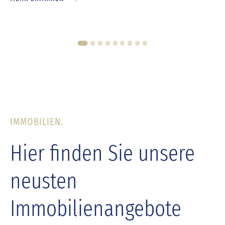
53797 Lohmar
Objektnummer 37666517
*NATURBLICK INKLUSIVE* FREISTEHENDES HAUS
MIT TOLLEM GARTEN UND VIEL POTENZIAL.
Einfamilienhaus zum Kauf in Lohmar
Gesamtfläche: 257 m²
Zimmer: 4
Baujahr 1978