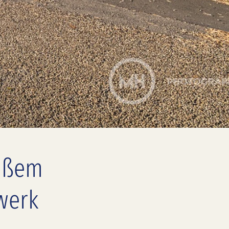
roßem
werk