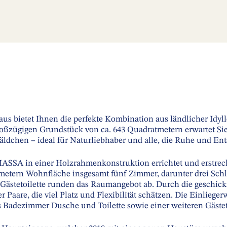
us bietet Ihnen die perfekte Kombination aus ländlicher Idy
roßzügigen Grundstück von ca. 643 Quadratmetern erwartet Si
ldchen – ideal für Naturliebhaber und alle, die Ruhe und E
SSA in einer Holzrahmenkonstruktion errichtet und erstreck
atmetern Wohnfläche insgesamt fünf Zimmer, darunter drei Sch
Gästetoilette runden das Raumangebot ab. Durch die geschick
er Paare, die viel Platz und Flexibilität schätzen. Die Einlie
es Badezimmer Dusche und Toilette sowie einer weiteren Gästeto