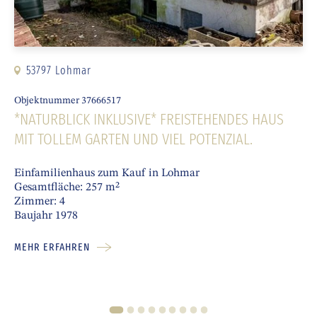
53797 Lohmar
Objektnummer 37666517
*NATURBLICK INKLUSIVE* FREISTEHENDES HAUS
MIT TOLLEM GARTEN UND VIEL POTENZIAL.
Einfamilienhaus zum Kauf in Lohmar
Gesamtfläche: 257 m²
Zimmer: 4
Baujahr 1978
MEHR ERFAHREN
1
2
3
4
5
6
7
8
9