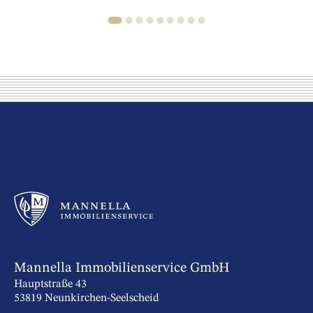
1
2
3
4
5
6
7
8
9
Mannella Immobilienservice GmbH
Hauptstraße 43
53819 Neunkirchen-Seelscheid