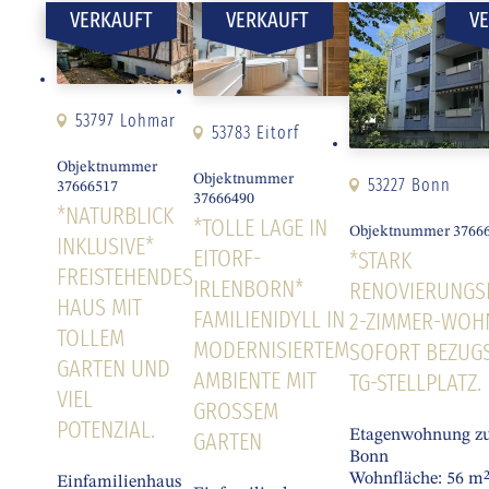
VERKAUFT
VERKAUFT
V
53797 Lohmar
53783 Eitorf
Objektnummer
Objektnummer
53227 Bonn
37666517
37666490
*NATURBLICK
*TOLLE LAGE IN
Objektnummer 3766
INKLUSIVE*
EITORF-
*STARK
FREISTEHENDES
IRLENBORN*
RENOVIERUNGS
HAUS MIT
FAMILIENIDYLL IN
2-ZIMMER-WOH
TOLLEM
MODERNISIERTEM
SOFORT BEZUGS
GARTEN UND
AMBIENTE MIT
TG-STELLPLATZ.
VIEL
GROSSEM G
POTENZIAL.
ARTEN
Etagenwohnung z
Bonn
Wohnfläche: 56 m
Einfamilienhaus