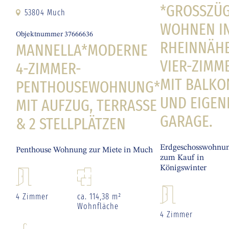
*GROSSZÜGI
53804 Much
OHNEN IN 
Objektnummer 37666636
HEINNÄHE*
MANNELLA*MODERNE
IER-ZIMMER
4-ZIMMER-
IT BALKON 
PENTHOUSEWOHNUNG*
ND EIGENER
MIT AUFZUG, TERRASSE
ARAGE.
& 2 STELLPLÄTZEN
Erdgeschosswohnu
Penthouse Wohnung zur Miete in Much
zum Kauf in
Königswinter
4 Zimmer
ca. 114,38 m²
Wohnfläche
4 Zimmer