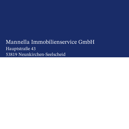
Mannella Immobilienservice GmbH
Hauptstraße 43
53819 Neunkirchen-Seelscheid
Tel. 02247 900140
info@mannella-immobilien.de
KONTAKT
IMPRESSUM
DATENSCHUTZ
COOKIE-EINSTELLUNGEN