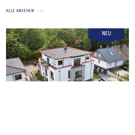
ALLE ANSEHEN
NEU
53804 Much
Objektnummer 37666636