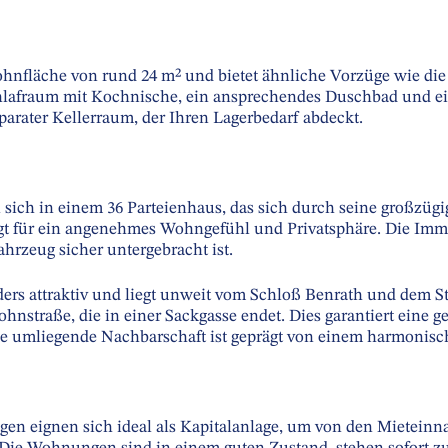
nfläche von rund 24 m² und bietet ähnliche Vorzüge wie die e
lafraum mit Kochnische, ein ansprechendes Duschbad und e
arater Kellerraum, der Ihren Lagerbedarf abdeckt.
ich in einem 36 Parteienhaus, das sich durch seine großzügig
gt für ein angenehmes Wohngefühl und Privatsphäre. Die Immob
Fahrzeug sicher untergebracht ist.
ders attraktiv und liegt unweit vom Schloß Benrath und dem S
nstraße, die in einer Sackgasse endet. Dies garantiert eine 
e umliegende Nachbarschaft ist geprägt von einem harmoni
n eignen sich ideal als Kapitalanlage, um von den Mieteinn