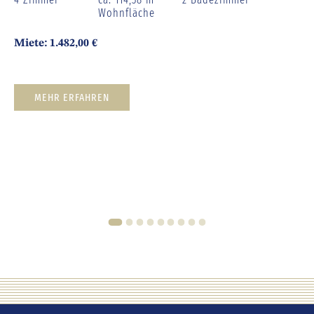
Wohnfläche
Miete: 1.482,00 €
MEHR ERFAHREN
1
2
3
4
5
6
7
8
9