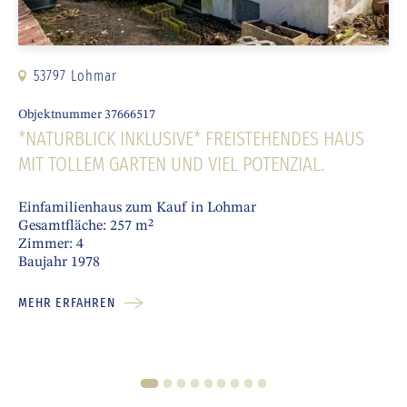
53797 Lohmar
Objektnummer 37666517
*NATURBLICK INKLUSIVE* FREISTEHENDES HAUS
MIT TOLLEM GARTEN UND VIEL POTENZIAL.
Einfamilienhaus zum Kauf in Lohmar
Gesamtfläche: 257 m²
Zimmer: 4
Baujahr 1978
MEHR ERFAHREN
1
2
3
4
5
6
7
8
9