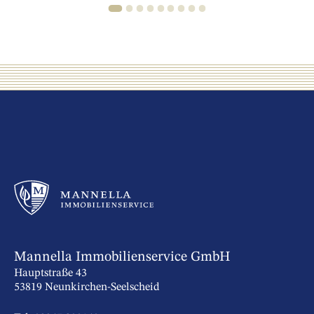
1
2
3
4
5
6
7
8
9
Mannella Immobilienservice GmbH
Hauptstraße 43
53819 Neunkirchen-Seelscheid