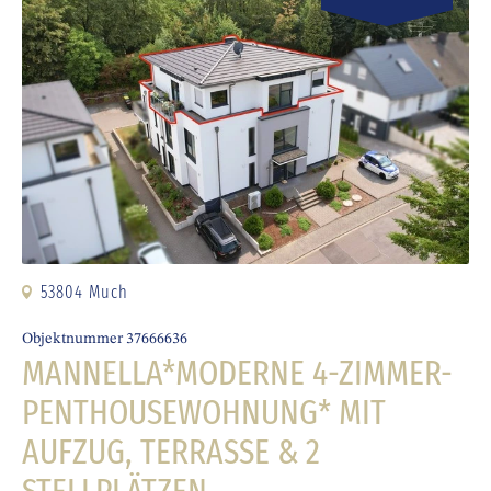
53804 Much
Objektnummer 37666636
MANNELLA*MODERNE 4-ZIMMER-
PENTHOUSEWOHNUNG* MIT
AUFZUG, TERRASSE & 2