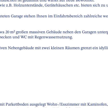
häuschen ist gedämmt und wartet auf neue Bewohner.
ie z.B. Holzunterstände, Gerätehäuschen etc. bieten sich zu
chteten Garage stehen Ihnen im Einfahrtsbereich zahlreiche w
twa 20 m² großen massiven Gebäude neben den Garagen unterg
becken und WC mit Regenwassernutzung.
ven Nebengebäude mit zwei kleinen Räumen grenzt ein idyllis
mit Parkettboden ausgelegt Wohn-/Esszimmer mit Kaminofen, d