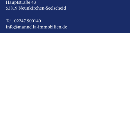
Hauptstraße 43
53819 Neunkirchen-Seelscheid
Tel. 02247 900140
info@mannella-immobilien.de
KONTAKT
IMPRESSUM
DATENSCHUTZ
COOKIE-EINSTELLUNGEN
FOLGEN SIE UNS AUF: