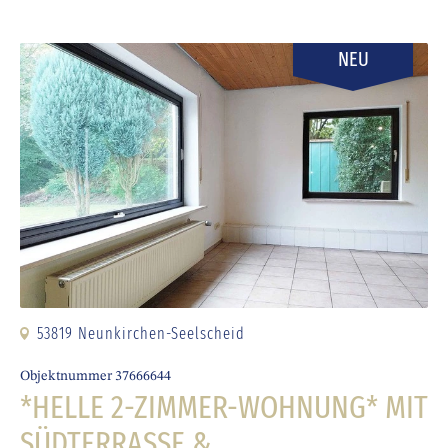
NEU
53819 Neunkirchen-Seelscheid
Objektnummer 37666644
*HELLE 2-ZIMMER-WOHNUNG* MIT
SÜDTERRASSE &