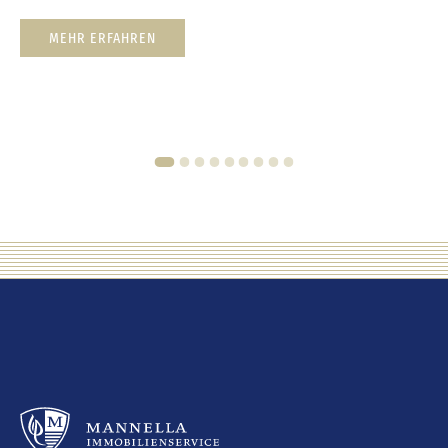
MEHR ERFAHREN
1
2
3
4
5
6
7
8
9