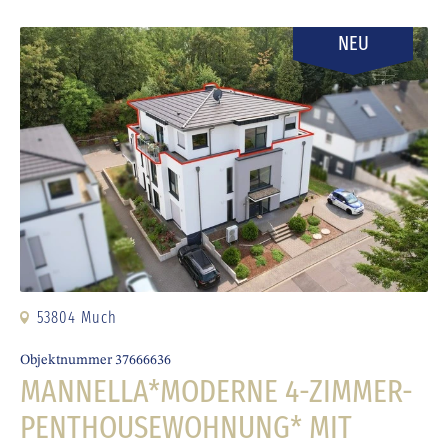
NEU
53804 Much
Objektnummer 37666636
MANNELLA*MODERNE 4-ZIMMER-
PENTHOUSEWOHNUNG* MIT