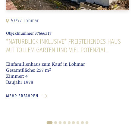
53797 Lohmar
Objektnummer 37666517
*NATURBLICK INKLUSIVE* FREISTEHENDES HAUS
MIT TOLLEM GARTEN UND VIEL POTENZIAL.
Einfamilienhaus zum Kauf in Lohmar
Gesamtfläche: 257 m²
Zimmer: 4
Baujahr 1978
MEHR ERFAHREN
1
2
3
4
5
6
7
8
9