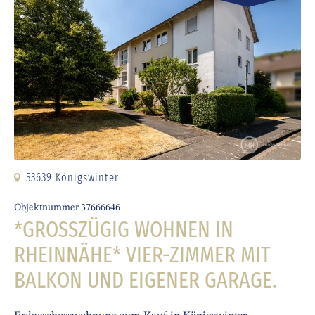
53639 Königswinter
Objektnummer 37666646
*GROSSZÜGIG WOHNEN IN R
HEINNÄHE* VIER-ZIMMER MIT B
ALKON UND EIGENER GARAGE.