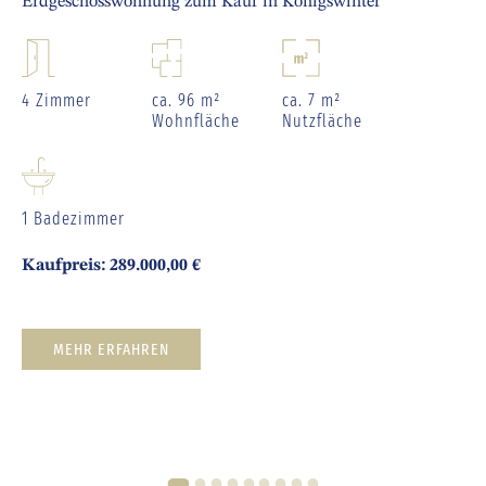
Erdgeschosswohnung zum Kauf in Königswinter
4 Zimmer
ca. 96 m²
ca. 7 m²
Wohnfläche
Nutzfläche
1 Badezimmer
Kaufpreis: 289.000,00 €
MEHR ERFAHREN
1
2
3
4
5
6
7
8
9