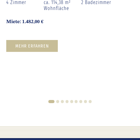
4 Zimmer
ca. 114,38 m²
2 Badezimmer
Wohnfläche
Miete: 1.482,00 €
MEHR ERFAHREN
1
2
3
4
5
6
7
8
9