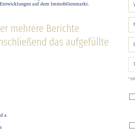
len Entwicklungen auf dem Immobilienmarkt.
er mehrere Berichte
schließend das aufgefüllte
* Er
Id a
m
a