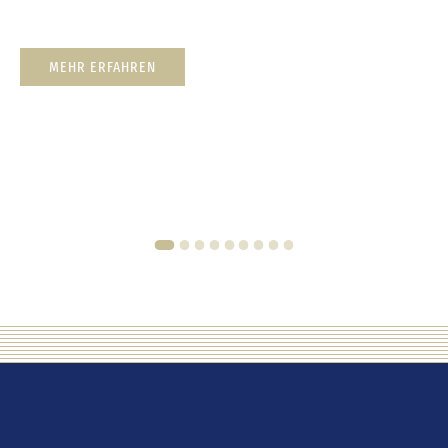
MEHR ERFAHREN
1
2
3
4
5
6
7
8
9