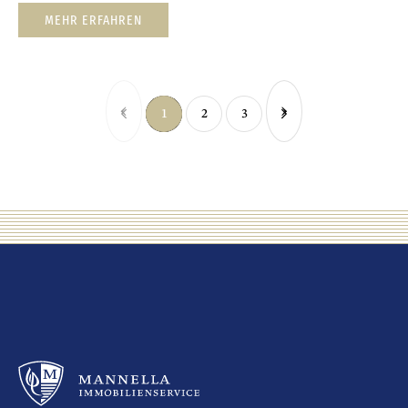
MEHR ERFAHREN
‹
›
1
2
3